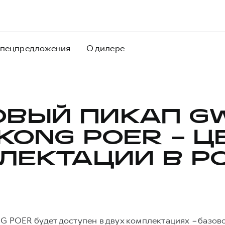
пецпредложения
О дилере
ОВЫЙ ПИКАП G
KONG POER – Ц
ЛЕКТАЦИИ В Р
POER будет доступен в двух комплектациях
–
базово