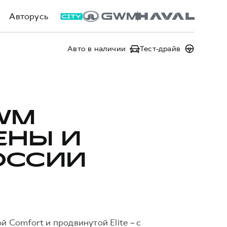
Авторусь
Авто в наличии
Тест-драйв
WM
ЕНЫ И
ОССИИ
й Comfort и продвинутой Elite
–
с