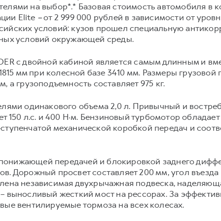
телями на выбор*.* Базовая стоимость автомобиля в 
ации Elite
–
от 2 999 000 рублей в зависимости от уров
сийских условий: кузов прошел специальную антикор
вных условий окружающей среды.
 с двойной кабиной является самым длинным и вме
0х1815 мм при колесной базе 3410 мм. Размеры груз
, а грузоподъемность составляет 975 кг.
елями одинакового объема 2,0 л. Привычный и востр
т 150 л.с. и 400 Н·м. Бензиновый турбомотор обладает 
-ступенчатой механической коробкой передач и соотв
понижающей передачей и блокировкой заднего диффе
. Дорожный просвет составляет 200 мм, угол въезда и
овлена независимая двухрычажная подвеска, надел
 – выносливый жесткий мост на рессорах. За эффекти
вые вентилируемые тормоза на всех колесах.