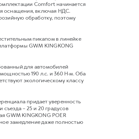
комплектации Comfort начинается
ня оснащения, включая НДС.
розийную обработку, поэтому
стительным пикапом в линейке
овой платформы GWM KINGKONG
ебованный для автомобилей
мощностью 190 л.с. и 360 Н·м. Оба
етствуют экологическому классу
ренциала придает уверенность
 съезда – 25 и 20 градусов
яющая GWM KINGKONG POER
вное замедление даже полностью