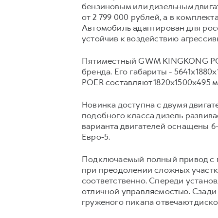
бензиновым или дизельным двига
от 2 799 000 рублей, а в комплект
Автомобиль адаптирован для рос
устойчив к воздействию агресси
Пятиместный GWM KINGKONG POER
бренда. Его габариты - 5641х188
POER составляют 1820х1500х495 мм
Новинка доступна с двумя двигат
подобного класса дизель развивае
варианта двигателей оснащены 6
Евро-5.
Подключаемый полный привод с 
при преодолении сложных участков
соответственно. Спереди устан
отличной управляемостью. Сзади
груженого пикапа отвечают диско