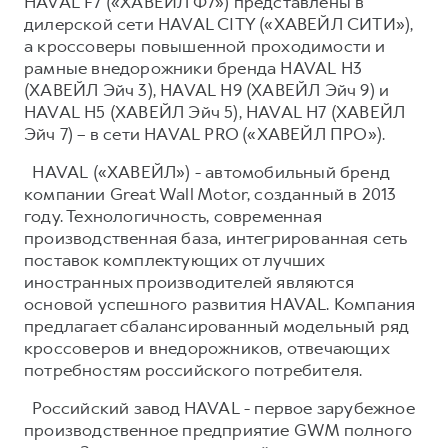
HAVAL F7 («ХАВЕЙЛ Ф7») представлены в
дилерской сети HAVAL CITY («ХАВЕЙЛ СИТИ»),
а кроссоверы повышенной проходимости и
рамные внедорожники бренда HAVAL H3
(ХАВЕЙЛ Эйч 3), HAVAL H9 (ХАВЕЙЛ Эйч 9) и
HAVAL H5 (ХАВЕЙЛ Эйч 5), HAVAL H7 (ХАВЕЙЛ
Эйч 7) – в сети HAVAL PRO («ХАВЕЙЛ ПРО»).
HAVAL («ХАВЕЙЛ») - автомобильный бренд
компании Great Wall Motor, созданный в 2013
году. Технологичность, современная
производственная база, интегрированная сеть
поставок комплектующих от лучших
иностранных производителей являются
основой успешного развития HAVAL. Компания
предлагает сбалансированный модельный ряд
кроссоверов и внедорожников, отвечающих
потребностям российского потребителя.
Российский завод HAVAL - первое зарубежное
производственное предприятие GWM полного