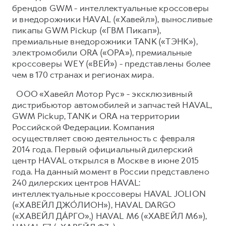
брендов GWM - интеллектуальные кроссоверы
и внедорожники HAVAL («Хавейл»), выносливые
пикапы GWM Pickup («ГВМ Пикап»),
премиальные внедорожники TANK («ТЭНК»),
электромобили ORA («ОРА»), премиальные
кроссоверы WEY («ВЕЙ») - представлены более
чем в 170 странах и регионах мира.
ООО «Хавейл Мотор Рус» - эксклюзивный
дистрибьютор автомобилей и запчастей HAVAL,
GWM Pickup, TANK и ORA на территории
Российской Федерации. Компания
осуществляет свою деятельность с февраля
2014 года. Первый официальный дилерский
центр HAVAL открылся в Москве в июне 2015
года. На данный момент в России представлено
240 дилерских центров HAVAL:
интеллектуальные кроссоверы HAVAL JOLION
(«ХАВЕЙЛ ДЖО́ЛИОН»), HAVAL DARGO
(«ХАВЕЙЛ ДА́РГО»,) HAVAL М6 («ХАВЕЙЛ M6»),