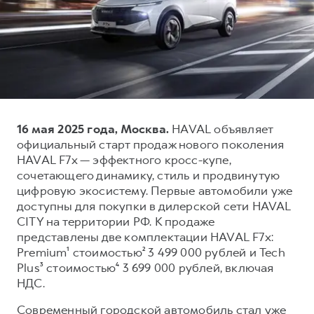
Тест-драйв
СЕРВИСНОЕ ОБСЛУЖИВАНИЕ
О дилере
Трейд-ин
Нулевое ТО
Наша команда
DARGO
DARGO X
Программа «Помощь на дороге»
Контакты
от 3 199 000 ₽
от 3 499 000 ₽
КРЕДИТ И СТРАХОВАНИЕ
Регламенты технического обслуживания
Кредитный калькулятор
Электронный ПТС
16 мая 2025 года, Москва.
HAVAL объявляет
Страхование
официальный старт продаж нового поколения
Кредит
ПОДДЕРЖКА
HAVAL F7x — эффектного кросс-купе,
F7
F7X
сочетающего динамику, стиль и продвинутую
GWM Безопасность
от 2 899 000 ₽
от 3 599 000 ₽
цифровую экосистему. Первые автомобили уже
КОРПОРАТИВНЫМ КЛИЕНТАМ
Гарантия HAVAL
доступны для покупки в дилерской сети HAVAL
CITY на территории РФ. К продаже
Для малого бизнеса
Мобильное приложение GWM
представлены две комплектации HAVAL F7x:
Корпоративным клиентам
Программа «HAVAL Защита+»
Premium¹ стоимостью² 3 499 000 рублей и Tech
Plus³ стоимостью⁴ 3 699 000 рублей, включая
Крупным корпоративным клиентам
Руководства по эксплуатации
POER
НДС.
от 3 449 000 ₽
Система управления автопарком
Подписки
Современный городской автомобиль стал уже