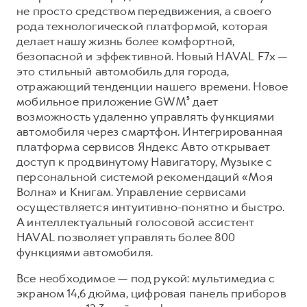
Сервис для корпоративных клиентов
не просто средством передвижения, а своего
HAVAL Лизинг
АКСЕССУАРЫ HAVAL
рода технологической платформой, которая
делает нашу жизнь более комфортной,
Автомобильные аксессуары
безопасной и эффективной. Новый HAVAL F7x —
АКСЕССУАРЫ HAVAL
Коллекция CITY
это стильный автомобиль для города,
отражающий тенденции нашего времени. Новое
Автомобильные аксессуары
Коллекция Базовая
мобильное приложение GWM⁵ дает
Коллекция CITY
Коллекция Детская
возможность удаленно управлять функциями
автомобиля через смартфон. Интегрированная
Коллекция Базовая
платформа сервисов Яндекс Авто открывает
Коллекция Детская
доступ к продвинутому Навигатору, Музыке с
персональной системой рекомендаций «Моя
Волна» и Книгам. Управление сервисами
осуществляется интуитивно-понятно и быстро.
А интеллектуальный голосовой ассистент
HAVAL позволяет управлять более 800
функциями автомобиля.
Все необходимое — под рукой: мультимедиа с
экраном 14,6 дюйма, цифровая панель приборов