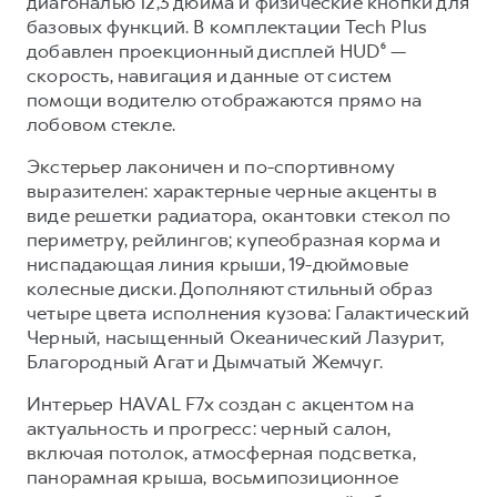
диагональю 12,3 дюйма и физические кнопки для
базовых функций. В комплектации Tech Plus
добавлен проекционный дисплей HUD⁶ —
скорость, навигация и данные от систем
помощи водителю отображаются прямо на
лобовом стекле.
Экстерьер лаконичен и по-спортивному
выразителен: характерные черные акценты в
виде решетки радиатора, окантовки стекол по
периметру, рейлингов; купеобразная корма и
ниспадающая линия крыши, 19-дюймовые
колесные диски. Дополняют стильный образ
четыре цвета исполнения кузова: Галактический
Черный, насыщенный Океанический Лазурит,
Благородный Агат и Дымчатый Жемчуг.
Интерьер HAVAL F7x создан с акцентом на
актуальность и прогресс: черный салон,
включая потолок, атмосферная подсветка,
панорамная крыша, восьмипозиционное