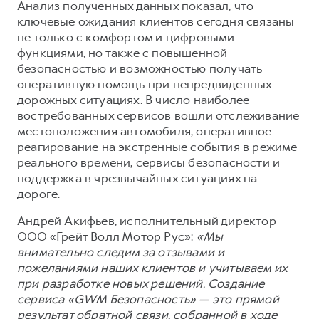
Сервис для корпоративных клиентов
Анализ полученных данных показал, что
ключевые ожидания клиентов сегодня связаны
HAVAL Лизинг
АКСЕССУАРЫ HAVAL
не только с комфортом и цифровыми
Автомобильные аксессуары
функциями, но также с повышенной
безопасностью и возможностью получать
АКСЕССУАРЫ HAVAL
Коллекция CITY
оперативную помощь при непредвиденных
Автомобильные аксессуары
Коллекция Базовая
дорожных ситуациях. В число наиболее
востребованных сервисов вошли отслеживание
Коллекция CITY
Коллекция Детская
местоположения автомобиля, оперативное
Коллекция Базовая
реагирование на экстренные события в режиме
реального времени, сервисы безопасности и
Коллекция Детская
поддержка в чрезвычайных ситуациях на
дороге.
Андрей Акифьев, исполнительный директор
ООО «Грейт Волл Мотор Рус»:
«Мы
внимательно следим за отзывами и
пожеланиями наших клиентов и учитываем их
при разработке новых решений. Создание
сервиса «GWM Безопасность» — это прямой
результат обратной связи, собранной в ходе