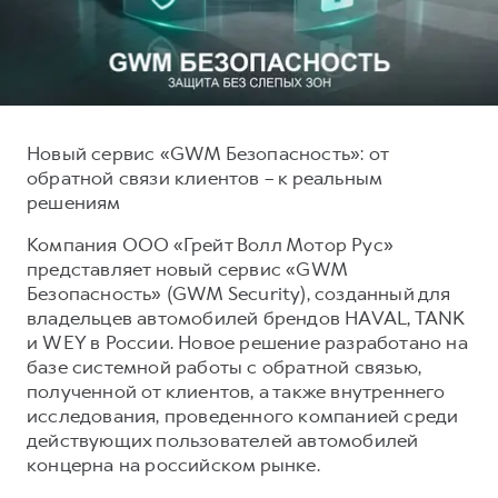
Тест-драйв
СЕРВИСНОЕ ОБСЛУЖИВАНИЕ
О дилере
Трейд-ин
Нулевое ТО
Наша команда
DARGO
DARGO X
Программа «Помощь на дороге»
Контакты
от 3 199 000 ₽
от 3 499 000 ₽
КРЕДИТ И СТРАХОВАНИЕ
Регламенты технического обслуживания
Новый сервис «GWM Безопасность»: от
обратной связи клиентов – к реальным
Кредитный калькулятор
Электронный ПТС
решениям
Страхование
Компания ООО «Грейт Волл Мотор Рус»
Кредит
ПОДДЕРЖКА
представляет новый сервис «GWM
F7
F7X
GWM Безопасность
от 2 899 000 ₽
от 3 599 000 ₽
Безопасность» (GWM Security), созданный для
владельцев автомобилей брендов HAVAL, TANK
КОРПОРАТИВНЫМ КЛИЕНТАМ
Гарантия HAVAL
и WEY в России. Новое решение разработано на
Для малого бизнеса
Мобильное приложение GWM
базе системной работы с обратной связью,
полученной от клиентов, а также внутреннего
Корпоративным клиентам
Программа «HAVAL Защита+»
исследования, проведенного компанией среди
Крупным корпоративным клиентам
Руководства по эксплуатации
действующих пользователей автомобилей
POER
концерна на российском рынке.
от 3 449 000 ₽
Система управления автопарком
Подписки