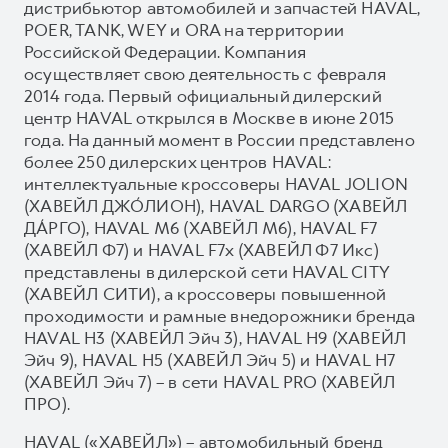
дистрибьютор автомобилей и запчастей HAVAL,
POER, TANK, WEY и ORA на территории
Российской Федерации. Компания
осуществляет свою деятельность с февраля
2014 года. Первый официальный дилерский
центр HAVAL открылся в Москве в июне 2015
года. На данный момент в России представлено
более 250 дилерских центров HAVAL:
интеллектуальные кроссоверы HAVAL JOLION
(ХАВЕЙЛ ДЖО́ЛИОН), HAVAL DARGO (ХАВЕЙЛ
ДА́РГО), HAVAL М6 (ХАВЕЙЛ M6), HAVAL F7
(ХАВЕЙЛ Ф7) и HAVAL F7x (ХАВЕЙЛ Ф7 Икс)
представлены в дилерской сети HAVAL CITY
(ХАВЕЙЛ СИТИ), а кроссоверы повышенной
проходимости и рамные внедорожники бренда
HAVAL H3 (ХАВЕЙЛ Эйч 3), HAVAL H9 (ХАВЕЙЛ
Эйч 9), HAVAL H5 (ХАВЕЙЛ Эйч 5) и HAVAL H7
(ХАВЕЙЛ Эйч 7) – в сети HAVAL PRO (ХАВЕЙЛ
ПРО).
HAVAL («ХАВЕЙЛ») – автомобильный бренд