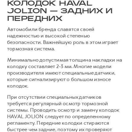
КОЛОДОК HAVAL
Тест-драйв
СЕРВИСНОЕ ОБСЛУЖИВАНИЕ
О дилере
JOLION — ЗАДНИХ И
Трейд-ин
ПЕРЕДНИХ
Нулевое ТО
Наша команда
DARGO
DARGO X
Программа «Помощь на дороге»
Контакты
Автомобили бренда славятся своей
от 3 199 000 ₽
от 3 499 000 ₽
надежностью и высокой степенью
КРЕДИТ И СТРАХОВАНИЕ
Регламенты технического обслуживания
безопасности. Важнейшую роль в этом играет
Кредитный калькулятор
Электронный ПТС
тормозная система.
Страхование
Минимально допустимая толщина накладки на
колодку составляет 2-3 мм. Многие модели
Кредит
ПОДДЕРЖКА
производителя имеют специальные датчики,
F7
F7X
GWM Безопасность
от 2 899 000 ₽
от 3 599 000 ₽
которые сигнализируют о большом износе
КОРПОРАТИВНЫМ КЛИЕНТАМ
колодок.
Гарантия HAVAL
Для малого бизнеса
Мобильное приложение GWM
При отсутствии специальных датчиков
требуется регулярный осмотр тормозной
Корпоративным клиентам
Программа «HAVAL Защита+»
системы. Проводить осмотр и замену колодок
Крупным корпоративным клиентам
Руководства по эксплуатации
HAVAL JOLION следует по определенному
POER
регламенту. Передние колодки стираются
от 3 449 000 ₽
Система управления автопарком
Подписки
быстрее чем задние, поэтому их проверяют