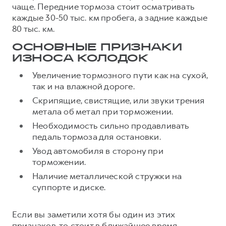
Сервис для корпоративных клиентов
чаще. Передние тормоза стоит осматривать
каждые 30-50 тыс. км пробега, а задние каждые
HAVAL Лизинг
АКСЕССУАРЫ HAVAL
80 тыс. км.
Автомобильные аксессуары
ОСНОВНЫЕ ПРИЗНАКИ
АКСЕССУАРЫ HAVAL
Коллекция CITY
ИЗНОСА КОЛОДОК
Автомобильные аксессуары
Коллекция Базовая
Увеличение тормозного пути как на сухой,
Коллекция CITY
Коллекция Детская
так и на влажной дороге.
Коллекция Базовая
Скрипящие, свистящие, или звуки трения
метала об метал при торможении.
Коллекция Детская
Необходимость сильно продавливать
педаль тормоза для остановки.
Увод автомобиля в сторону при
торможении.
Наличие металлической стружки на
суппорте и диске.
Если вы заметили хотя бы один из этих
признаков, то стоит в ближайшее время