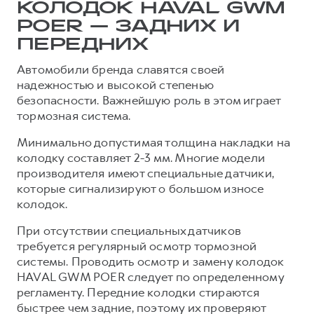
КОЛОДОК HAVAL GWM
Тест-драйв
СЕРВИСНОЕ ОБСЛУЖИВАНИЕ
О дилере
POER — ЗАДНИХ И
Трейд-ин
ПЕРЕДНИХ
Нулевое ТО
Наша команда
DARGO
DARGO X
Программа «Помощь на дороге»
Контакты
Автомобили бренда славятся своей
от 3 199 000 ₽
от 3 499 000 ₽
надежностью и высокой степенью
КРЕДИТ И СТРАХОВАНИЕ
Регламенты технического обслуживания
безопасности. Важнейшую роль в этом играет
Кредитный калькулятор
Электронный ПТС
тормозная система.
Страхование
Минимально допустимая толщина накладки на
колодку составляет 2-3 мм. Многие модели
Кредит
ПОДДЕРЖКА
производителя имеют специальные датчики,
F7
F7X
GWM Безопасность
от 2 899 000 ₽
от 3 599 000 ₽
которые сигнализируют о большом износе
КОРПОРАТИВНЫМ КЛИЕНТАМ
колодок.
Гарантия HAVAL
Для малого бизнеса
Мобильное приложение GWM
При отсутствии специальных датчиков
требуется регулярный осмотр тормозной
Корпоративным клиентам
Программа «HAVAL Защита+»
системы. Проводить осмотр и замену колодок
Крупным корпоративным клиентам
Руководства по эксплуатации
HAVAL GWM POER следует по определенному
POER
регламенту. Передние колодки стираются
от 3 449 000 ₽
Система управления автопарком
Подписки
быстрее чем задние, поэтому их проверяют