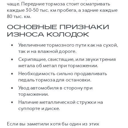
Сервис для корпоративных клиентов
чаще. Передние тормоза стоит осматривать
каждые 30-50 тыс. км пробега, а задние каждые
HAVAL Лизинг
АКСЕССУАРЫ HAVAL
80 тыс. км.
Автомобильные аксессуары
ОСНОВНЫЕ ПРИЗНАКИ
АКСЕССУАРЫ HAVAL
Коллекция CITY
ИЗНОСА КОЛОДОК
Автомобильные аксессуары
Коллекция Базовая
Увеличение тормозного пути как на сухой,
Коллекция CITY
Коллекция Детская
так и на влажной дороге.
Коллекция Базовая
Скрипящие, свистящие, или звуки трения
метала об метал при торможении.
Коллекция Детская
Необходимость сильно продавливать
педаль тормоза для остановки.
Увод автомобиля в сторону при
торможении.
Наличие металлической стружки на
суппорте и диске.
Если вы заметили хотя бы один из этих