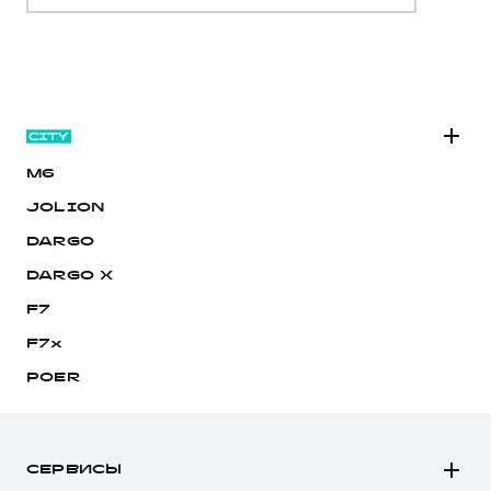
M6
JOLION
DARGO
DARGO Х
F7
F7x
POER
СЕРВИСЫ