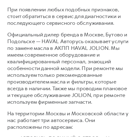
Сервис для корпоративных клиентов
При появлении любых подобных признаков,
HAVAL Лизинг
АКСЕССУАРЫ HAVAL
стоит обратиться в сервис для диагностики и
Автомобильные аксессуары
последующего сервисного обслуживания.
АКСЕССУАРЫ HAVAL
Коллекция CITY
Официальный дилер бренда в Москве, Бутово и
Автомобильные аксессуары
Коллекция Базовая
Подольске — HAVAL Авторусь оказывает услуги
по замене масла в АКПП HAVAL JOLION. Мы
Коллекция CITY
Коллекция Детская
имеем современное оборудование и
Коллекция Базовая
квалифицированный персонал, знающий
особенности данной модели. При ремонте мы
Коллекция Детская
используем только рекомендованные
производителем масла и фильтры, которые
всегда в наличии. Также мы проводим плановое
и текущее обслуживание JOLION, при ремонте
используем фирменные запчасти.
На территории Москвы и Московской области у
нас работает три автосервиса. Они
расположены по адресам: