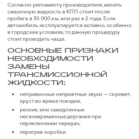
Согласно регламенту производителя, менять
Тест-драйв
СЕРВИСНОЕ ОБСЛУЖИВАНИЕ
О дилере
смазочную жидкость в КПП стоит после
пробега в 30 000 км, или раз в 2 года. Если
Трейд-ин
Нулевое ТО
Наша команда
автомобиль эксплуатируется активно, особенно
DARGO
DARGO X
Программа «Помощь на дороге»
Контакты
в городских условиях, то данную процедуру
от 3 199 000 ₽
от 3 499 000 ₽
стоит проводить чаще.
КРЕДИТ И СТРАХОВАНИЕ
Регламенты технического обслуживания
Кредитный калькулятор
Электронный ПТС
ОСНОВНЫЕ ПРИЗНАКИ
НЕОБХОДИМОСТИ
Страхование
ЗАМЕНЫ
Кредит
ПОДДЕРЖКА
ТРАНСМИССИОННОЙ
F7
F7X
GWM Безопасность
от 2 899 000 ₽
от 3 599 000 ₽
ЖИДКОСТИ:
КОРПОРАТИВНЫМ КЛИЕНТАМ
Гарантия HAVAL
непривычные неприятные звуки — скрежет,
Для малого бизнеса
Мобильное приложение GWM
хруст во время поездки,
резкие, или замедленные
Корпоративным клиентам
Программа «HAVAL Защита+»
несвоевременные дергания при
Крупным корпоративным клиентам
Руководства по эксплуатации
переключении передач,
POER
от 3 449 000 ₽
Система управления автопарком
Подписки
перегрев коробки.