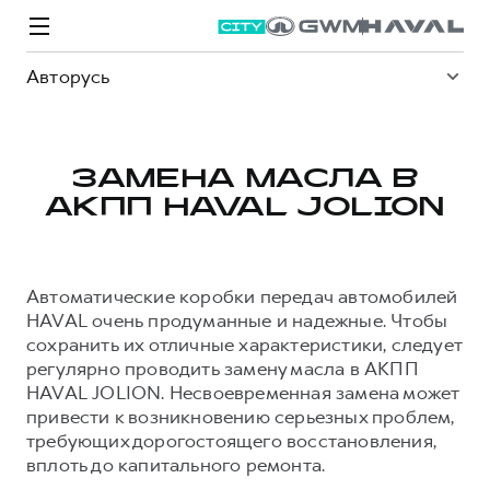
Авторусь
ЗАМЕНА МАСЛА В
АКПП HAVAL JOLION
Модели
Покупателям
Владельцам
Спецпредложения
О дилере
Автоматические коробки передач автомобилей
ВЫБОР И ПОКУПКА
СЕРВИС
СПЕЦПРЕДЛОЖЕНИЯ
БРЕНД HAVAL
HAVAL очень продуманные и надежные. Чтобы
сохранить их отличные характеристики, следует
Автомобили в наличии
Все о сервисе
Покупателям
О бренде
регулярно проводить замену масла в АКПП
Конфигуратор HAVAL
Запись на сервис
Владельцам
Новости
HAVAL JOLION. Несвоевременная замена может
привести к возникновению серьезных проблем,
M6
Аксессуары HAVAL
Моторное масло
О GWM
JOLION
от 2 049 000 ₽
от 2 049 000 ₽
требующих дорогостоящего восстановления,
Каталоги и прайс-листы
Стоимость ТО
вплоть до капитального ремонта.
Программа «HAVAL Защита+»
ИНФОРМАЦИЯ О ДИЛЕРЕ