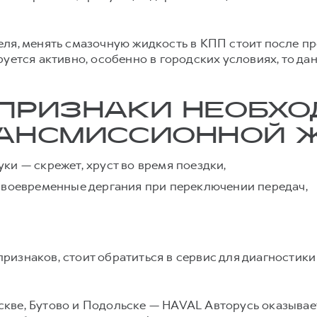
я, менять смазочную жидкость в КПП стоит после проб
руется активно, особенно в городских условиях, то д
ПРИЗНАКИ НЕОБХ
АНСМИССИОННОЙ 
и — скрежет, хруст во время поездки,
своевременные дергания при переключении передач,
ризнаков, стоит обратиться в сервис для диагностик
кве, Бутово и Подольске — НAVAL Авторусь оказывае