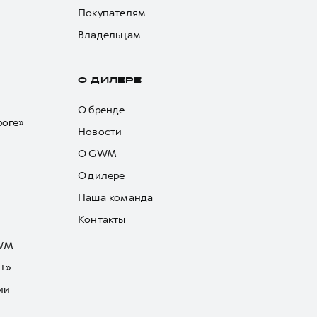
Покупателям
Владельцам
О ДИЛЕРЕ
О бренде
роге»
Новости
О GWM
О дилере
Наша команда
Контакты
GWM
+»
ии