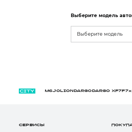
Выберите модель авт
Выберите модель
M6
JOLION
DARGO
DARGO Х
F7
F7x
СЕРВИСЫ
ПОКУП