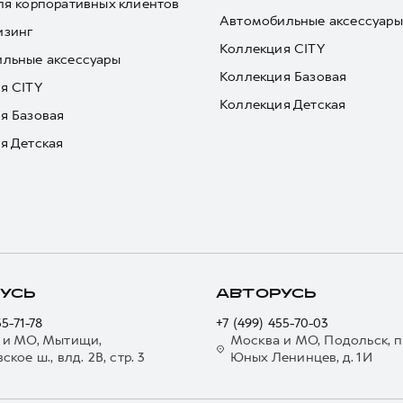
ля корпоративных клиентов
Автомобильные аксессуары
изинг
Коллекция CITY
льные аксессуары
Коллекция Базовая
я CITY
Коллекция Детская
я Базовая
я Детская
УСЬ
АВТОРУСЬ
55-71-78
+7 (499) 455-70-03
 и МО, Мытищи,
Москва и МО, Подольск, п
кое ш., влд. 2В, стр. 3
Юных Ленинцев, д. 1И