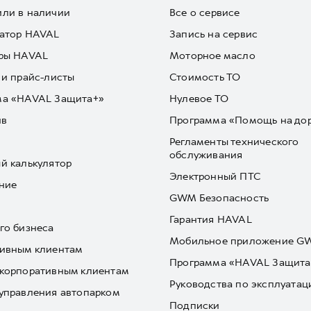
ли в наличии
Все о сервисе
атор HAVAL
Запись на сервис
ры HAVAL
Моторное масло
 и прайс-листы
Стоимость ТО
ма «HAVAL Защита+»
Нулевое ТО
йв
Программа «Помощь на до
Регламенты технического
обслуживания
й калькулятор
Электронный ПТС
ние
GWM Безопасность
Гарантия HAVAL
го бизнеса
Мобильное приложение 
ивным клиентам
Программа «HAVAL Защита
корпоративным клиентам
Руководства по эксплуатац
управления автопарком
Подписки