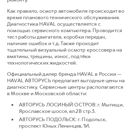
Тест-драйв
СЕРВИСНОЕ ОБСЛУЖИВАНИЕ
О дилере
Как правило, осмотр автомобиля происходит во
время планового технического обслуживания.
Трейд-ин
Нулевое ТО
Наша команда
Диагностика HAVAL осуществляется с
DARGO
DARGO X
Программа «Помощь на дороге»
Контакты
помощью сервисного компьютера. Проводится
от 3 199 000 ₽
от 3 499 000 ₽
тест работы двигателя, коробки передач,
КРЕДИТ И СТРАХОВАНИЕ
Регламенты технического обслуживания
наличие ошибок и т.д. Также проходит
Кредитный калькулятор
Электронный ПТС
тщательный визуальный осмотр кроссовера на
вмятины, трещины, износ, подтёки
Страхование
технологических жидкостей.
Кредит
ПОДДЕРЖКА
F7
F7X
Официальный дилер бренда HAVAL в России —
GWM Безопасность
от 2 899 000 ₽
от 3 599 000 ₽
HAVAL АВТОРУСЬ предлагает выгодные цены на
КОРПОРАТИВНЫМ КЛИЕНТАМ
Гарантия HAVAL
диагностику. Сервисные центры располагаются
в Москве и Московской области:
Для малого бизнеса
Мобильное приложение GWM
Корпоративным клиентам
Программа «HAVAL Защита+»
АВТОРУСЬ ЛОСИНЫЙ ОСТРОВ: г. Мытищи,
Ярославское шоссе, вл.2В стр.3.
Крупным корпоративным клиентам
Руководства по эксплуатации
POER
АВТОРУСЬ ПОДОЛЬСК: г. Подольск,
от 3 449 000 ₽
Система управления автопарком
Подписки
проспект Юных Ленинцев, 1И.