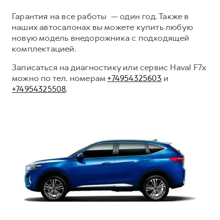
Сервис для корпоративных клиентов
Гарантия на все работы — один год. Также в
HAVAL Лизинг
АКСЕССУАРЫ HAVAL
наших автосалонах вы можете купить любую
Автомобильные аксессуары
новую модель внедорожника с подходящей
комплектацией.
АКСЕССУАРЫ HAVAL
Коллекция CITY
Автомобильные аксессуары
Коллекция Базовая
Записаться на диагностику или сервис Haval F7x
можно по тел. номерам
+74954325603
и
Коллекция CITY
Коллекция Детская
+74954325508
.
Коллекция Базовая
Коллекция Детская