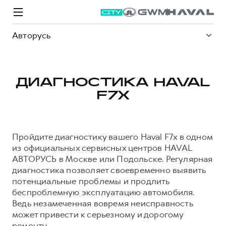
Авторусь
ДИАГНОСТИКА HAVAL
F7X
Модели
Покупателям
Владельцам
Спецпредложения
О дилере
Пройдите диагностику вашего Haval F7x в одном
ВЫБОР И ПОКУПКА
СЕРВИС
СПЕЦПРЕДЛОЖЕНИЯ
БРЕНД HAVAL
из официальных сервисных центров HAVAL
АВТОРУСЬ в Москве или Подольске. Регулярная
Автомобили в наличии
Все о сервисе
Покупателям
О бренде
диагностика позволяет своевременно выявить
Конфигуратор HAVAL
Запись на сервис
Владельцам
Новости
потенциальные проблемы и продлить
беспроблемную эксплуатацию автомобиля.
M6
Аксессуары HAVAL
Моторное масло
О GWM
JOLION
от 2 049 000 ₽
от 2 049 000 ₽
Ведь незамеченная вовремя неисправность
Каталоги и прайс-листы
Стоимость ТО
может привести к серьезному и дорогому
Программа «HAVAL Защита+»
ремонту.
ИНФОРМАЦИЯ О ДИЛЕРЕ