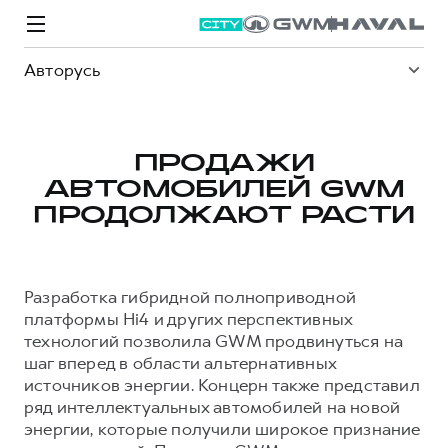
Авторусь
ПРОДАЖИ
АВТОМОБИЛЕЙ GWM
Модели
Покупателям
Владельцам
Спецпредложения
О дилере
ПРОДОЛЖАЮТ РАСТИ
ВЫБОР И ПОКУПКА
СЕРВИС
СПЕЦПРЕДЛОЖЕНИЯ
БРЕНД HAVAL
Разработка гибридной полноприводной
Автомобили в наличии
Все о сервисе
Покупателям
О бренде
платформы Hi4 и других перспективных
технологий позволила GWM продвинуться на
Конфигуратор HAVAL
Запись на сервис
Владельцам
Новости
шаг вперед в области альтернативных
M6
Аксессуары HAVAL
Моторное масло
О GWM
JOLION
источников энергии. Концерн также представил
от 2 049 000 ₽
от 2 049 000 ₽
ряд интеллектуальных автомобилей на новой
Каталоги и прайс-листы
Стоимость ТО
энергии, которые получили широкое признание
Программа «HAVAL Защита+»
ИНФОРМАЦИЯ О ДИЛЕРЕ