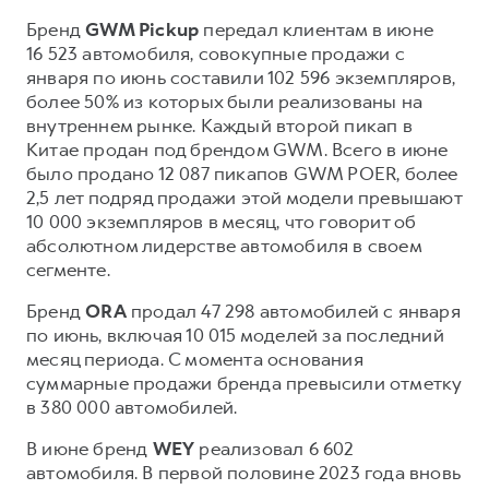
Сервис для корпоративных клиентов
Бренд
GWM Pickup
передал клиентам в июне
HAVAL Лизинг
АКСЕССУАРЫ HAVAL
16 523 автомобиля, совокупные продажи с
Автомобильные аксессуары
января по июнь составили 102 596 экземпляров,
более 50% из которых были реализованы на
АКСЕССУАРЫ HAVAL
Коллекция CITY
внутреннем рынке. Каждый второй пикап в
Автомобильные аксессуары
Коллекция Базовая
Китае продан под брендом GWM. Всего в июне
было продано 12 087 пикапов GWM POER, более
Коллекция CITY
Коллекция Детская
2,5 лет подряд продажи этой модели превышают
Коллекция Базовая
10 000 экземпляров в месяц, что говорит об
абсолютном лидерстве автомобиля в своем
Коллекция Детская
сегменте.
Бренд
ORA
продал 47 298 автомобилей с января
по июнь, включая 10 015 моделей за последний
месяц периода. С момента основания
суммарные продажи бренда превысили отметку
в 380 000 автомобилей.
В июне бренд
WEY
реализовал 6 602
автомобиля. В первой половине 2023 года вновь