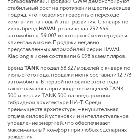
пользователей. Продажи GWM демонстрируют
стабильный рост на протяжении шести месяцев
Тест-драйв
СЕРВИСНОЕ ОБСЛУЖИВАНИЕ
О дилере
подряд, что позволяет говорить о переходе
Трейд-ин
Нулевое ТО
Наша команда
компании на новый этап развития. С января по
DARGO
июнь бренд
HAVAL
реализовал 292 644
DARGO X
Программа «Помощь на дороге»
Контакты
от 3 199 000 ₽
от 3 499 000 ₽
автомобиля, 59 007 из которых были переданы
КРЕДИТ И СТРАХОВАНИЕ
Регламенты технического обслуживания
клиентам в июне. Продажи недавно
представленных автомобилей серии HAVAL
Кредитный калькулятор
Электронный ПТС
Xiaolong в июне составили 6 098 экземпляров.
Страхование
Бренд
TANK
продал 58 327 моделей с января по
Кредит
ПОДДЕРЖКА
июнь этого года, продажи июня составили 12 773
F7
F7X
GWM Безопасность
автомобиля. В первой половине этого года
от 2 899 000 ₽
от 3 599 000 ₽
также началось производство моделей TANK
КОРПОРАТИВНЫМ КЛИЕНТАМ
Гарантия HAVAL
500 и версии TANK 500 на внедорожной
Для малого бизнеса
Мобильное приложение GWM
гибридной архитектуре Hi4-T. Среди
преимуществ архитектуры – внушительная
Корпоративным клиентам
Программа «HAVAL Защита+»
отдача силовой установки и интеллектуальное
Крупным корпоративным клиентам
Руководства по эксплуатации
управление энергией, что обеспечивает
POER
максимальный комфорт при любых сценариях
от 3 449 000 ₽
Система управления автопарком
Подписки
вождения.