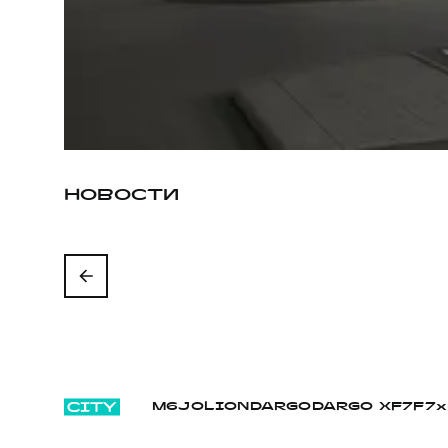
НОВОСТИ
M6
JOLION
DARGO
DARGO Х
F7
F7x